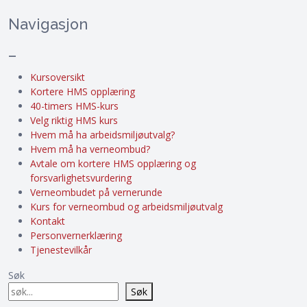
Navigasjon
–
Kursoversikt
Kortere HMS opplæring
40-timers HMS-kurs
Velg riktig HMS kurs
Hvem må ha arbeidsmiljøutvalg?
Hvem må ha verneombud?
Avtale om kortere HMS opplæring og
forsvarlighetsvurdering
Verneombudet på vernerunde
Kurs for verneombud og arbeidsmiljøutvalg
Kontakt
Personvernerklæring
Tjenestevilkår
Søk
Søk