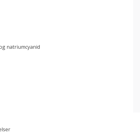
 og natriumcyanid
lser