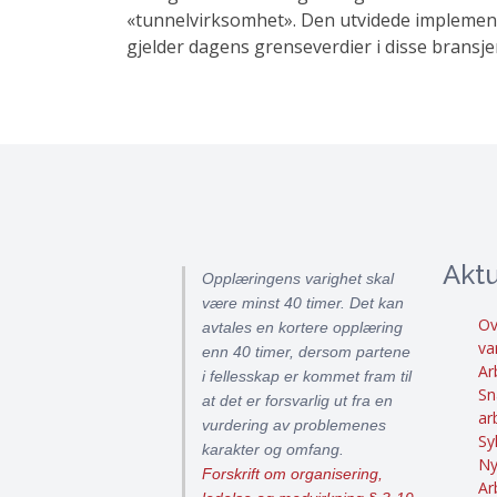
«tunnelvirksomhet». Den utvidede implemente
gjelder dagens grenseverdier i disse bransje
Aktu
Opplæringens varighet skal
være minst 40 timer. Det kan
Ov
avtales en kortere opplæring
va
enn 40 timer, dersom partene
Ar
i fellesskap er kommet fram til
Sn
at det er forsvarlig ut fra en
ar
vurdering av problemenes
Sy
karakter og omfang.
Ny
Forskrift om organisering,
Ar