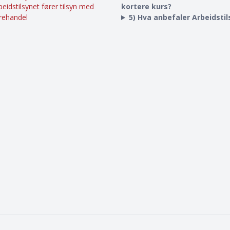
beidstilsynet fører tilsyn med
kortere kurs?
rehandel
5) Hva anbefaler Arbeidsti