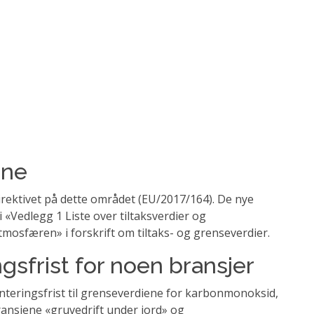
ene
irektivet på dette området (EU/2017/164). De nye
i «Vedlegg 1 Liste over tiltaksverdier og
mosfæren» i forskrift om tiltaks- og grenseverdier.
sfrist for noen bransjer
menteringsfrist til grenseverdiene for karbonmonoksid,
ansjene «gruvedrift under jord» og