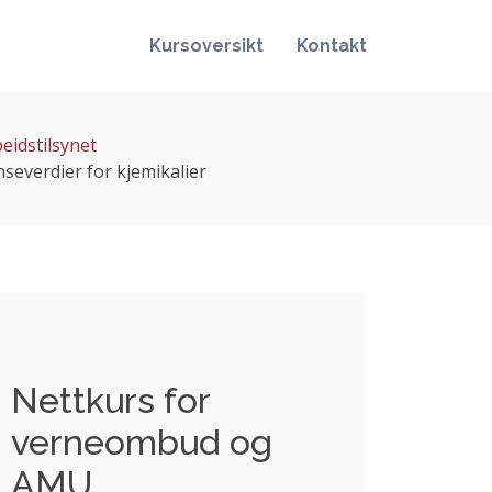
Kursoversikt
Kontakt
eidstilsynet
severdier for kjemikalier
Nettkurs for
verneombud og
AMU