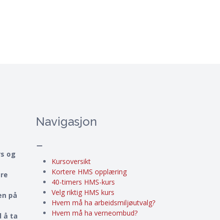
Navigasjon
–
rs og
Kursoversikt
Kortere HMS opplæring
ere
40-timers HMS-kurs
Velg riktig HMS kurs
en på
Hvem må ha arbeidsmiljøutvalg?
Hvem må ha verneombud?
 å ta