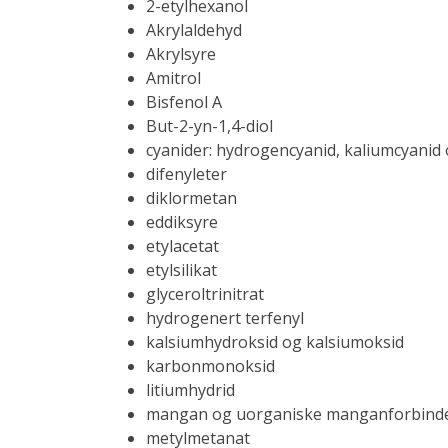
2-etylhexanol
Akrylaldehyd
Akrylsyre
Amitrol
Bisfenol A
But-2-yn-1,4-diol
cyanider: hydrogencyanid, kaliumcyanid
difenyleter
diklormetan
eddiksyre
etylacetat
etylsilikat
glyceroltrinitrat
hydrogenert terfenyl
kalsiumhydroksid og kalsiumoksid
karbonmonoksid
litiumhydrid
mangan og uorganiske manganforbinde
metylmetanat