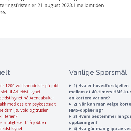
ringsfristen er 21. august 2023. I mellomtiden
ne.
elt
Vanlige Spørsmål
er 1200 voldshendelser på jobb
1) Hva er hovedforskjellen
rslet til Arbeidstilsynet
mellom et 40-timers HMS-ku
beidstilsynet på Arendalsuka:
en kortere variant?
akk med oss om psykososialt
2) Når kan man velge kort
beidsmiljø, vold og trusler
HMS-opplæring?
k i ferien?
3) Hvem bestemmer lengd
e muligheter til å jobbe i
opplæringen?
beidstilsynet
4) Hva går man glipp av ved