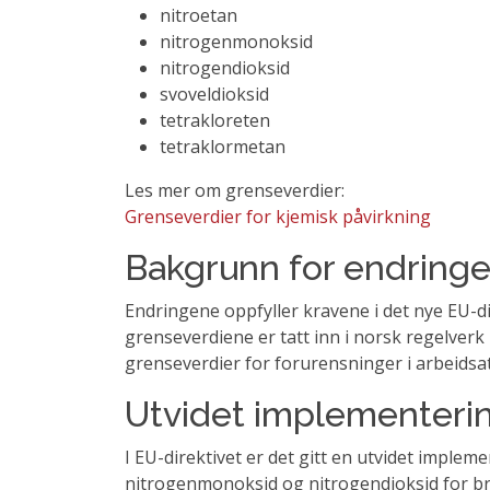
nitroetan
nitrogenmonoksid
nitrogendioksid
svoveldioksid
tetrakloreten
tetraklormetan
Les mer om grenseverdier:
Grenseverdier for kjemisk påvirkning
Bakgrunn for endring
Endringene oppfyller kravene i det nye EU-d
grenseverdiene er tatt inn i norsk regelverk 
grenseverdier for forurensninger i arbeidsat
Utvidet implementering
I EU-direktivet er det gitt en utvidet imple
nitrogenmonoksid og nitrogendioksid for br