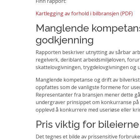
Finn rapport:
Kartlegging av forhold i bilbransjen (PDF)
Manglende kompetanse
godkjenning
Rapporten beskriver utnytting av sårbar arb
regelverk, deriblant arbeidsmiljøloven, foru
skattelovgivningen, trygdelovgivningen og u
Manglende kompetanse og drift av bilverkst
oppfattes som de vanligste formene for useri
Representanter fra bransjen mener dette gå
undergraver prinsippet om konkurranse på l
opplevd å konkurrere med useriøse eller krim
Pris viktig for bileierne
Det tegnes et bilde av prissensitive forbruk