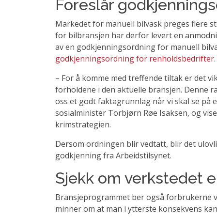
Foreslår godkjenningso
Markedet for manuell bilvask preges flere s
for bilbransjen har derfor levert en anmodn
av en godkjenningsordning for manuell bilv
godkjenningsordning for renholdsbedrifter
.
– For å komme med treffende tiltak er det vi
forholdene i den aktuelle bransjen. Denne ra
oss et godt faktagrunnlag når vi skal se på 
sosialminister Torbjørn Røe Isaksen, og vise
krimstrategien.
Dersom ordningen blir vedtatt, blir det ulov
godkjenning fra Arbeidstilsynet.
Sjekk om verkstedet e
Bransjeprogrammet ber også forbrukerne vær
minner om at man i ytterste konsekvens kan k