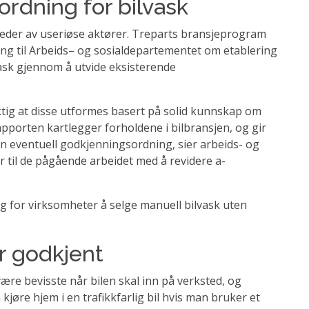
rdning for bilvask
teder av useriøse aktører. Treparts bransjeprogram
ing til Arbeids– og sosialdepartementet om etablering
ask gjennom å utvide eksisterende
ktig at disse utformes basert på solid kunnskap om
pporten kartlegger forholdene i bilbransjen, og gir
en eventuell godkjenningsordning, sier arbeids- og
r til de pågående arbeidet med å revidere a-
lig for virksomheter å selge manuell bilvask uten
r godkjent
e bevisste når bilen skal inn på verksted, og
jøre hjem i en trafikkfarlig bil hvis man bruker et