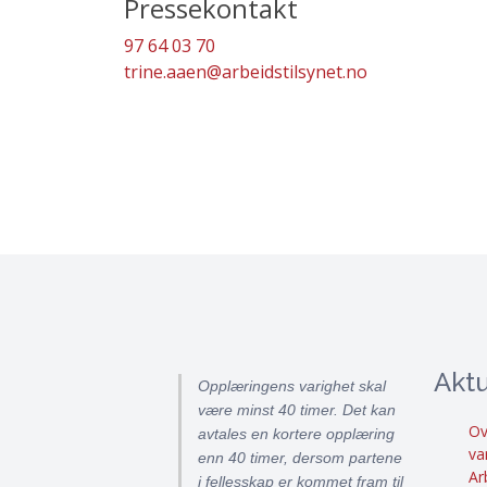
Pressekontakt
97 64 03 70
trine.aaen@arbeidstilsynet.no
Aktu
Opplæringens varighet skal
være minst 40 timer. Det kan
Ov
avtales en kortere opplæring
va
enn 40 timer, dersom partene
Ar
i fellesskap er kommet fram til