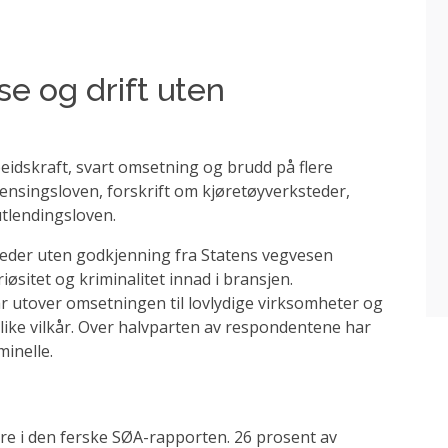
 og drift uten
eidskraft, svart omsetning og brudd på flere
rensingsloven, forskrift om kjøretøyverksteder,
tlendingsloven.
eder uten godkjenning fra Statens vegvesen
øsitet og kriminalitet innad i bransjen.
r utover omsetningen til lovlydige virksomheter og
ike vilkår. Over halvparten av respondentene har
inelle.
ere i den ferske SØA-rapporten. 26 prosent av