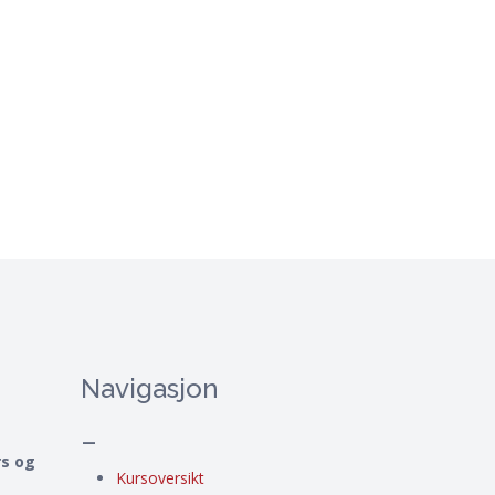
Navigasjon
–
rs og
Kursoversikt