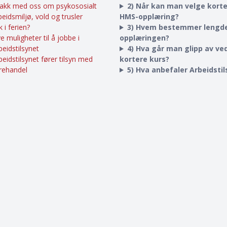
akk med oss om psykososialt
2) Når kan man velge kort
beidsmiljø, vold og trusler
HMS-opplæring?
k i ferien?
3) Hvem bestemmer lengd
e muligheter til å jobbe i
opplæringen?
beidstilsynet
4) Hva går man glipp av ved
beidstilsynet fører tilsyn med
kortere kurs?
rehandel
5) Hva anbefaler Arbeidsti