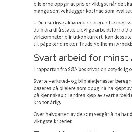
bileierne oppgir at pris er viktigst når de ska
mange som vektlegger kostnad som kvalitet 
– De useriøse aktørene operere ofte med svær
du bidra til å støtte ulovlige arbeidsforhold
virksomheter blir utkonkurrert, kan dessute
til, påpeker direktør Trude Vollheim i Arbeids
Svart arbeid for minst
I rapporten fra SØA beskrives en betydelig o
Svarte verksted- og bilpleietjenester beregne
baseres på bileiere som oppgir å ha kjøpt sv
på kjennskap til andres kjøp av svart arbeid 
kroner årlig.
Over halvparten av de som vedgår å ha handle
viktigste kriteriet.