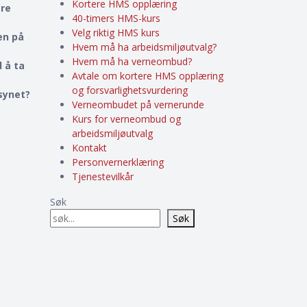
Kortere HMS opplæring
ere
40-timers HMS-kurs
Velg riktig HMS kurs
en på
Hvem må ha arbeidsmiljøutvalg?
Hvem må ha verneombud?
 å ta
Avtale om kortere HMS opplæring
og forsvarlighetsvurdering
lsynet?
Verneombudet på vernerunde
Kurs for verneombud og
arbeidsmiljøutvalg
Kontakt
Personvernerklæring
Tjenestevilkår
Søk
Søk