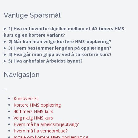
Vanlige Spørsmål
1) Hva er hovedforskjellen mellom et 40-timers HMS-
kurs og en kortere variant?
2) Når kan man velge kortere HMS-opplæring?
3) Hvem bestemmer lengden på opplæringen?
4) Hva går man glipp av ved å ta kortere kurs?
5) Hva anbefaler Arbeidstilsynet?
Navigasjon
–
Kursoversikt
Kortere HMS opplæring
40-timers HMS-kurs
Velg riktig HMS kurs
Hvem må ha arbeidsmiljøutvalg?
Hvem må ha verneombud?
Avtale om kortere HMS opplæring og