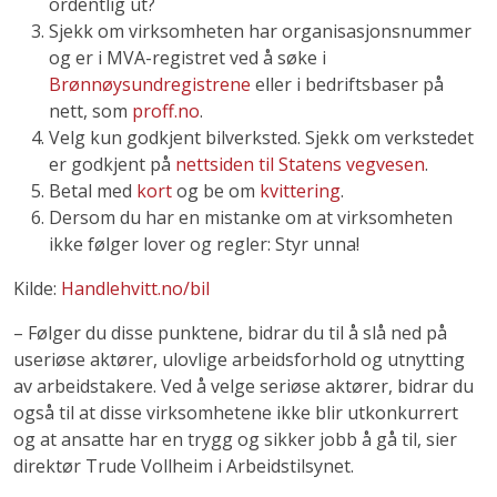
ordentlig ut?
Sjekk om virksomheten har organisasjonsnummer
og er i MVA-registret ved å søke i
Brønnøysundregistrene
eller i bedriftsbaser på
nett, som
proff.no
.
Velg kun godkjent bilverksted. Sjekk om verkstedet
er godkjent på
nettsiden til Statens vegvesen
.
Betal med
kort
og be om
kvittering
.
Dersom du har en mistanke om at virksomheten
ikke følger lover og regler: Styr unna!
Kilde:
Handlehvitt.no/bil
­– Følger du disse punktene, bidrar du til å slå ned på
useriøse aktører, ulovlige arbeidsforhold og utnytting
av arbeidstakere. Ved å velge seriøse aktører, bidrar du
også til at disse virksomhetene ikke blir utkonkurrert
og at ansatte har en trygg og sikker jobb å gå til, sier
direktør Trude Vollheim i Arbeidstilsynet.