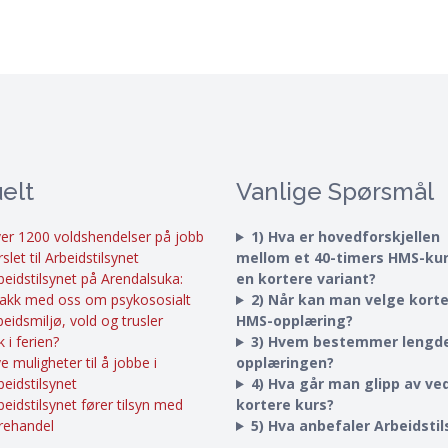
elt
Vanlige Spørsmål
er 1200 voldshendelser på jobb
1) Hva er hovedforskjellen
rslet til Arbeidstilsynet
mellom et 40-timers HMS-ku
beidstilsynet på Arendalsuka:
en kortere variant?
akk med oss om psykososialt
2) Når kan man velge kort
beidsmiljø, vold og trusler
HMS-opplæring?
k i ferien?
3) Hvem bestemmer lengd
e muligheter til å jobbe i
opplæringen?
beidstilsynet
4) Hva går man glipp av ved
beidstilsynet fører tilsyn med
kortere kurs?
rehandel
5) Hva anbefaler Arbeidsti