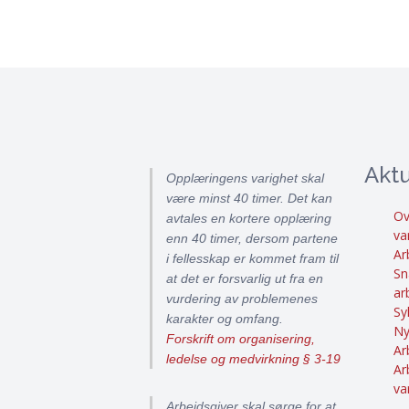
Aktu
Opplæringens varighet skal
være minst 40 timer. Det kan
Ov
avtales en kortere opplæring
va
enn 40 timer, dersom partene
Ar
i fellesskap er kommet fram til
Sn
at det er forsvarlig ut fra en
ar
vurdering av problemenes
Sy
karakter og omfang.
Ny
Forskrift om organisering,
Ar
ledelse og medvirkning § 3-19
Ar
va
Arbeidsgiver skal sørge for at