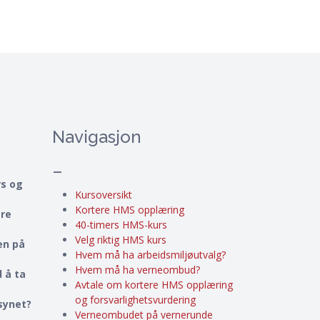
Navigasjon
–
rs og
Kursoversikt
Kortere HMS opplæring
ere
40-timers HMS-kurs
Velg riktig HMS kurs
en på
Hvem må ha arbeidsmiljøutvalg?
Hvem må ha verneombud?
 å ta
Avtale om kortere HMS opplæring
og forsvarlighetsvurdering
lsynet?
Verneombudet på vernerunde