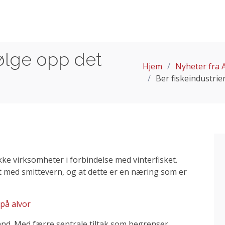
følge opp det
Hjem
Nyheter fra A
Ber fiskeindustrie
ekke virksomheter i forbindelse med vinterfisket.
 med smittevern, og at dette er en næring som er
 på alvor
land. Med færre sentrale tiltak som begrenser