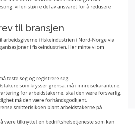
song, vil en større del av ansvaret for å redusere
ev til bransjen
il arbeidsgiverne i fiskeindustrien i Nord-Norge via
ganisasjoner i fiskeindustrien. Her minte vi om
å teste seg og registrere seg.
stakere som krysser grensa, må i innreisekarantene.
rtering for arbeidstakerne, skal den være forsvarlig.
 rådighet må den være forhåndsgodkjent.
grense smitterisikoen blant arbeidstakerne på
 å være tilknyttet en bedriftshelsetjeneste som kan