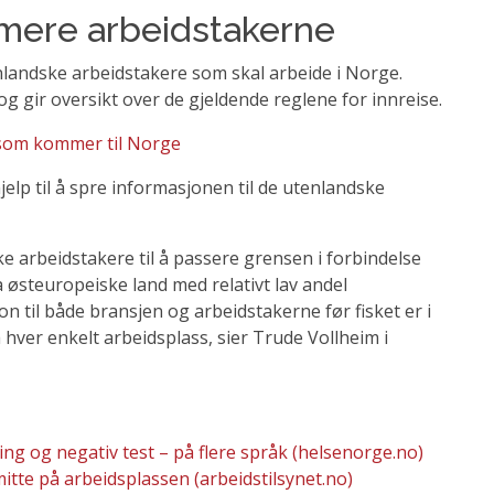
ormere arbeidstakerne
enlandske arbeidstakere som skal arbeide i Norge.
g gir oversikt over de gjeldende reglene for innreise.
 som kommer til Norge
lp til å spre informasjonen til de utenlandske
e arbeidstakere til å passere grensen i forbindelse
 østeuropeiske land med relativt lav andel
n til både bransjen og arbeidstakerne før fisket er i
 hver enkelt arbeidsplass, sier Trude Vollheim i
ng og negativ test – på flere språk (helsenorge.no)
itte på arbeidsplassen (arbeidstilsynet.no)