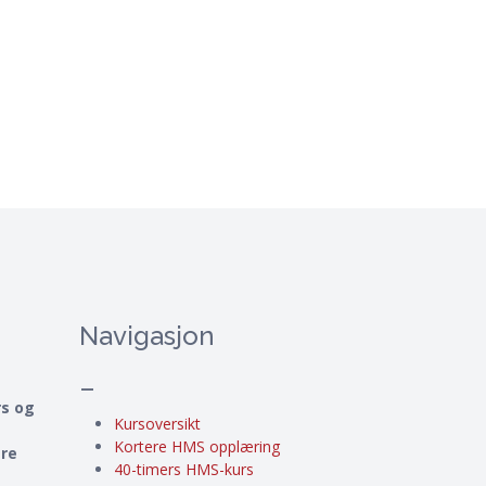
Navigasjon
–
rs og
Kursoversikt
Kortere HMS opplæring
ere
40-timers HMS-kurs