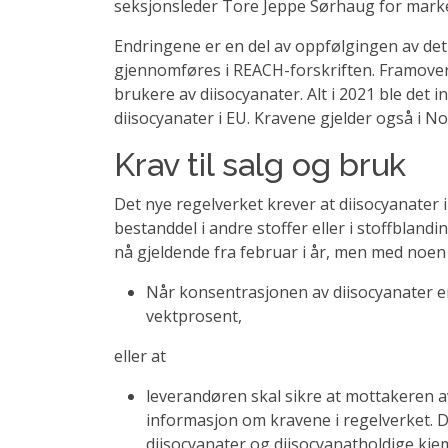
seksjonsleder Tore Jeppe Sørhaug for marked
Endringene er en del av oppfølgingen av det
gjennomføres i REACH-forskriften. Framover b
brukere av diisocyanater. Alt i 2021 ble det 
diisocyanater i EU. Kravene gjelder også i No
Krav til salg og bruk
Det nye regelverket krever at diisocyanater 
bestanddel i andre stoffer eller i stoffblandi
nå gjeldende fra februar i år, men med noen
Når konsentrasjonen av diisocyanater e
vektprosent,
eller at
leverandøren skal sikre at mottakeren a
informasjon om kravene i regelverket. 
diisocyanater og diisocyanatholdige kje