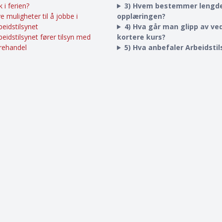
k i ferien?
3) Hvem bestemmer lengd
e muligheter til å jobbe i
opplæringen?
beidstilsynet
4) Hva går man glipp av ved
beidstilsynet fører tilsyn med
kortere kurs?
rehandel
5) Hva anbefaler Arbeidsti