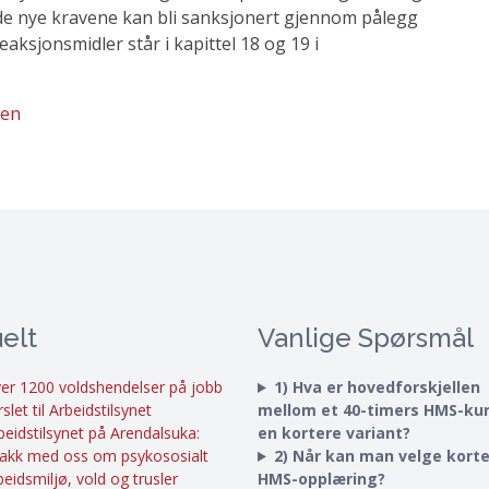
av de nye kravene kan bli sanksjonert gjennom pålegg
ksjonsmidler står i kapittel 18 og 19 i
ten
elt
Vanlige Spørsmål
er 1200 voldshendelser på jobb
1) Hva er hovedforskjellen
rslet til Arbeidstilsynet
mellom et 40-timers HMS-ku
beidstilsynet på Arendalsuka:
en kortere variant?
akk med oss om psykososialt
2) Når kan man velge kort
beidsmiljø, vold og trusler
HMS-opplæring?