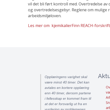
vil det bli ført kontroll med. Overtredelse 
og overtredelsesgebyr. Reglene om mulige rea
arbeidsmiljøloven.
Les mer om kjemikalier
Finn REACH-forskrif
Aktu
Opplæringens varighet skal
være minst 40 timer. Det kan
Ov
avtales en kortere opplæring
va
enn 40 timer, dersom partene
Ar
i fellesskap er kommet fram til
Sn
at det er forsvarlig ut fra en
ar
vurdering av problemenes