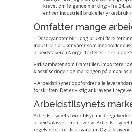
kravet om følgende merking; «Fra 24. a
enhver industriell bruk eller yrkesbruk.»
Omfatter mange arbei
– Diisocyanater blir i dag brukt i flere tetn
industrien bruker varer som inneholder dii
arbeidstakere i Norge, forteller Tore Jeppe
Virksomheter som framstiller, importerer og 
klassifiseringen og merkingen på emballasje
– Arbeidstilsynet oppfordrer alle leverand
forskriften. Det er viktig at kravene i regelv
Arbeidstilsynets marke
Arbeidstilsynets fører tilsyn med regelverk
arbeidsplasser. Framover vil Arbeidstilsynet
regelverket for diisocyanater. Også kravene 