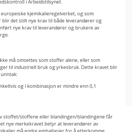
skontroll i Arbeidstilsynet.
 europeiske kjemikalieregelverket, og som
lir det stilt nye krav til både leverandører og
innført nye krav til leverandører og brukere av
rge.
ikke må omsettes som stoffer alene, eller som
nger til industriell bruk og yrkesbruk. Dette kravet blir
 unntak:
nkeltvis og i kombinasjon er mindre enn 0,1
v stoffet/stoffene eller blandingen/blandingene får
Det nye merkekravet betyr at leverandører av
mikalier må endre emballasjer for å etterkomme