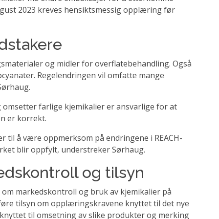
ugust 2023 kreves hensiktsmessig opplæring før
dstakere
ingsmaterialer og midler for overflatebehandling. Også
socyanater. Regelendringen vil omfatte mange
 Sørhaug.
omsetter farlige kjemikalier er ansvarlige for at
n er korrekt.
ører til å være oppmerksom på endringene i REACH-
erket blir oppfylt, understreker Sørhaug.
dskontroll og tilsyn
et om markedskontroll og bruk av kjemikalier på
 føre tilsyn om opplæringskravene knyttet til det nye
knyttet til omsetning av slike produkter og merking