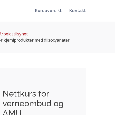
Kursoversikt
Kontakt
Arbeidstilsynet
or kjemiprodukter med diisocyanater
Nettkurs for
verneombud og
AMU