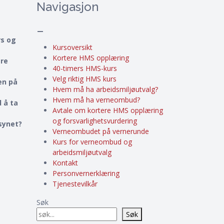
Navigasjon
–
rs og
Kursoversikt
Kortere HMS opplæring
ere
40-timers HMS-kurs
Velg riktig HMS kurs
en på
Hvem må ha arbeidsmiljøutvalg?
Hvem må ha verneombud?
 å ta
Avtale om kortere HMS opplæring
og forsvarlighetsvurdering
lsynet?
Verneombudet på vernerunde
Kurs for verneombud og
arbeidsmiljøutvalg
Kontakt
Personvernerklæring
Tjenestevilkår
Søk
Søk