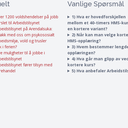
elt
Vanlige Spørsmål
er 1200 voldshendelser på jobb
1) Hva er hovedforskjellen
rslet til Arbeidstilsynet
mellom et 40-timers HMS-ku
beidstilsynet på Arendalsuka:
en kortere variant?
akk med oss om psykososialt
2) Når kan man velge kort
beidsmiljø, vold og trusler
HMS-opplæring?
k i ferien?
3) Hvem bestemmer lengd
e muligheter til å jobbe i
opplæringen?
beidstilsynet
4) Hva går man glipp av ved
beidstilsynet fører tilsyn med
kortere kurs?
rehandel
5) Hva anbefaler Arbeidsti