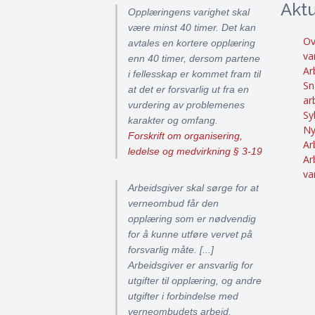
Aktu
Opplæringens varighet skal
være minst 40 timer. Det kan
Ov
avtales en kortere opplæring
va
enn 40 timer, dersom partene
Ar
i fellesskap er kommet fram til
Sn
at det er forsvarlig ut fra en
ar
vurdering av problemenes
Sy
karakter og omfang.
Ny
Forskrift om organisering,
Ar
ledelse og medvirkning § 3-19
Ar
va
Arbeidsgiver skal sørge for at
verneombud får den
opplæring som er nødvendig
for å kunne utføre vervet på
forsvarlig måte. [...]
Arbeidsgiver er ansvarlig for
utgifter til opplæring, og andre
utgifter i forbindelse med
verneombudets arbeid.