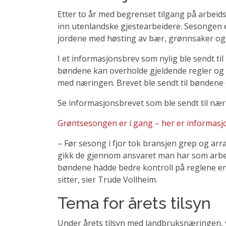
Etter to år med begrenset tilgang på arbeids
inn utenlandske gjestearbeidere. Sesongen er
jordene med høsting av bær, grønnsaker og 
I et informasjonsbrev som nylig ble sendt t
bøndene kan overholde gjeldende regler og h
med næringen. Brevet ble sendt til bøndene 
Se informasjonsbrevet som ble sendt til nær
Grøntsesongen er i gang – her er informasjo
– Før sesong i fjor tok bransjen grep og ar
gikk de gjennom ansvaret man har som arbeid
bøndene hadde bedre kontroll på reglene en
sitter, sier Trude Vollheim.
Tema for årets tilsyn
Under årets tilsyn med landbruksnæringen, vi