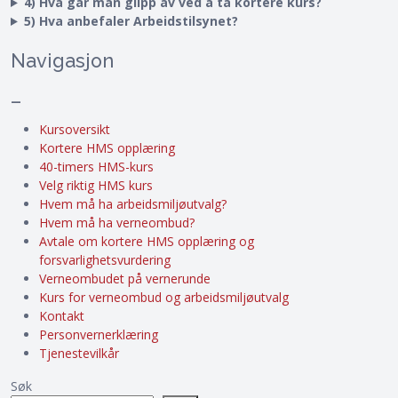
4) Hva går man glipp av ved å ta kortere kurs?
5) Hva anbefaler Arbeidstilsynet?
Navigasjon
–
Kursoversikt
Kortere HMS opplæring
40-timers HMS-kurs
Velg riktig HMS kurs
Hvem må ha arbeidsmiljøutvalg?
Hvem må ha verneombud?
Avtale om kortere HMS opplæring og
forsvarlighetsvurdering
Verneombudet på vernerunde
Kurs for verneombud og arbeidsmiljøutvalg
Kontakt
Personvernerklæring
Tjenestevilkår
Søk