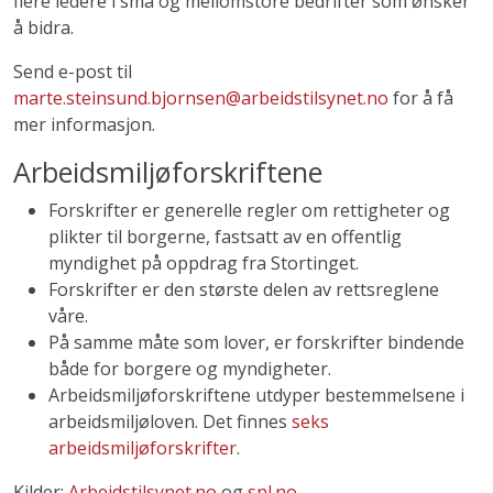
flere ledere i små og mellomstore bedrifter som ønsker
å bidra.
Send e-post til
marte.steinsund.bjornsen@arbeidstilsynet.no
for å få
mer informasjon.
Arbeidsmiljøforskriftene
Forskrifter er generelle regler om rettigheter og
plikter til borgerne, fastsatt av en offentlig
myndighet på oppdrag fra Stortinget.
Forskrifter er den største delen av rettsreglene
våre.
På samme måte som lover, er forskrifter bindende
både for borgere og myndigheter.
Arbeidsmiljøforskriftene utdyper bestemmelsene i
arbeidsmiljøloven. Det finnes
seks
arbeidsmiljøforskrifter
.
Kilder:
Arbeidstilsynet.no
og
s
nl.no