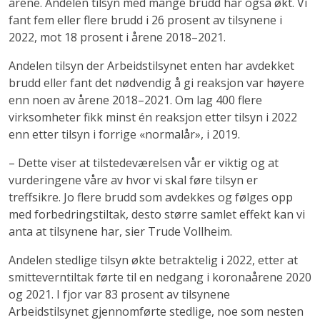
årene. Andelen tilsyn med mange brudd har også økt. Vi
fant fem eller flere brudd i 26 prosent av tilsynene i
2022, mot 18 prosent i årene 2018–2021.
Andelen tilsyn der Arbeidstilsynet enten har avdekket
brudd eller fant det nødvendig å gi reaksjon var høyere
enn noen av årene 2018–2021. Om lag 400 flere
virksomheter fikk minst én reaksjon etter tilsyn i 2022
enn etter tilsyn i forrige «normalår», i 2019.
– Dette viser at tilstedeværelsen vår er viktig og at
vurderingene våre av hvor vi skal føre tilsyn er
treffsikre. Jo flere brudd som avdekkes og følges opp
med forbedringstiltak, desto større samlet effekt kan vi
anta at tilsynene har, sier Trude Vollheim.
Andelen stedlige tilsyn økte betraktelig i 2022, etter at
smitteverntiltak førte til en nedgang i koronaårene 2020
og 2021. I fjor var 83 prosent av tilsynene
Arbeidstilsynet gjennomførte stedlige, noe som nesten