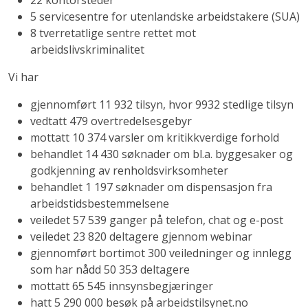
22 kontorsteder
5 servicesentre for utenlandske arbeidstakere (SUA)
8 tverretatlige sentre rettet mot
arbeidslivskriminalitet
Vi har
gjennomført 11 932 tilsyn, hvor 9932 stedlige tilsyn
vedtatt 479 overtredelsesgebyr
mottatt 10 374 varsler om kritikkverdige forhold
behandlet 14 430 søknader om bl.a. byggesaker og
godkjenning av renholdsvirksomheter
behandlet 1 197 søknader om dispensasjon fra
arbeidstidsbestemmelsene
veiledet 57 539 ganger på telefon, chat og e-post
veiledet 23 820 deltagere gjennom webinar
gjennomført bortimot 300 veiledninger og innlegg
som har nådd 50 353 deltagere
mottatt 65 545 innsynsbegjæringer
hatt 5 290 000 besøk på arbeidstilsynet.no