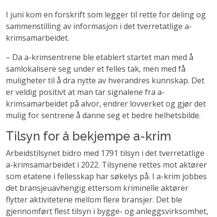
I juni kom en forskrift som legger til rette for deling og
sammenstilling av informasjon i det tverretatlige a-
krimsamarbeidet.
– Da a-krimsentrene ble etablert startet man med å
samlokalisere seg under et felles tak, men med få
muligheter til å dra nytte av hverandres kunnskap. Det
er veldig positivt at man tar signalene fra a-
krimsamarbeidet på alvor, endrer lovverket og gjør det
mulig for sentrene å danne seg et bedre helhetsbilde.
Tilsyn for å bekjempe a-krim
Arbeidstilsynet bidro med 1791 tilsyn i det tverretatlige
a-krimsamarbeidet i 2022. Tilsynene rettes mot aktører
som etatene i fellesskap har søkelys på. I a-krim jobbes
det bransjeuavhengig ettersom kriminelle aktører
flytter aktivitetene mellom flere bransjer. Det ble
gjennomført flest tilsyn i bygge- og anleggsvirksomhet,