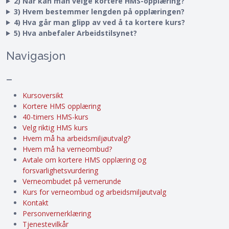
2) Når kan man velge kortere HMS-opplæring?
3) Hvem bestemmer lengden på opplæringen?
4) Hva går man glipp av ved å ta kortere kurs?
5) Hva anbefaler Arbeidstilsynet?
Navigasjon
–
Kursoversikt
Kortere HMS opplæring
40-timers HMS-kurs
Velg riktig HMS kurs
Hvem må ha arbeidsmiljøutvalg?
Hvem må ha verneombud?
Avtale om kortere HMS opplæring og
forsvarlighetsvurdering
Verneombudet på vernerunde
Kurs for verneombud og arbeidsmiljøutvalg
Kontakt
Personvernerklæring
Tjenestevilkår