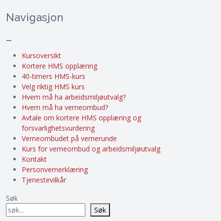
Navigasjon
–
Kursoversikt
Kortere HMS opplæring
40-timers HMS-kurs
Velg riktig HMS kurs
Hvem må ha arbeidsmiljøutvalg?
Hvem må ha verneombud?
Avtale om kortere HMS opplæring og
forsvarlighetsvurdering
Verneombudet på vernerunde
Kurs for verneombud og arbeidsmiljøutvalg
Kontakt
Personvernerklæring
Tjenestevilkår
Søk
Søk