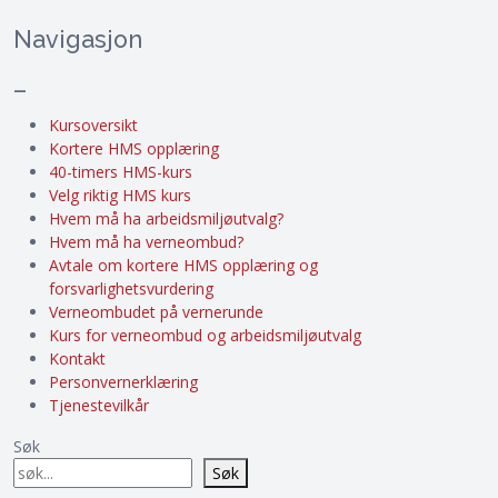
Navigasjon
–
Kursoversikt
Kortere HMS opplæring
40-timers HMS-kurs
Velg riktig HMS kurs
Hvem må ha arbeidsmiljøutvalg?
Hvem må ha verneombud?
Avtale om kortere HMS opplæring og
forsvarlighetsvurdering
Verneombudet på vernerunde
Kurs for verneombud og arbeidsmiljøutvalg
Kontakt
Personvernerklæring
Tjenestevilkår
Søk
Søk