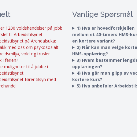
elt
Vanlige Spørsmål
er 1200 voldshendelser på jobb
1) Hva er hovedforskjellen
rslet til Arbeidstilsynet
mellom et 40-timers HMS-ku
beidstilsynet på Arendalsuka:
en kortere variant?
akk med oss om psykososialt
2) Når kan man velge kort
beidsmiljø, vold og trusler
HMS-opplæring?
k i ferien?
3) Hvem bestemmer lengd
e muligheter til å jobbe i
opplæringen?
beidstilsynet
4) Hva går man glipp av ved
beidstilsynet fører tilsyn med
kortere kurs?
rehandel
5) Hva anbefaler Arbeidsti