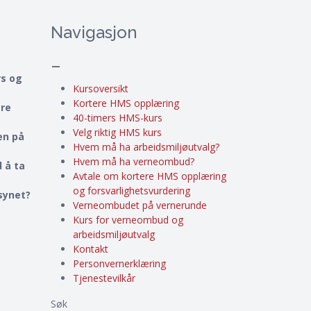
Navigasjon
–
rs og
Kursoversikt
Kortere HMS opplæring
ere
40-timers HMS-kurs
Velg riktig HMS kurs
en på
Hvem må ha arbeidsmiljøutvalg?
Hvem må ha verneombud?
 å ta
Avtale om kortere HMS opplæring
og forsvarlighetsvurdering
lsynet?
Verneombudet på vernerunde
Kurs for verneombud og
arbeidsmiljøutvalg
Kontakt
Personvernerklæring
Tjenestevilkår
Søk