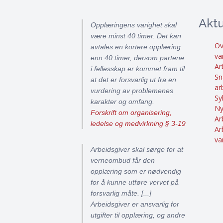
Aktu
Opplæringens varighet skal
være minst 40 timer. Det kan
Ov
avtales en kortere opplæring
va
enn 40 timer, dersom partene
Ar
i fellesskap er kommet fram til
Sn
at det er forsvarlig ut fra en
ar
vurdering av problemenes
Sy
karakter og omfang.
Ny
Forskrift om organisering,
Ar
ledelse og medvirkning § 3-19
Ar
va
Arbeidsgiver skal sørge for at
verneombud får den
opplæring som er nødvendig
for å kunne utføre vervet på
forsvarlig måte. [...]
Arbeidsgiver er ansvarlig for
utgifter til opplæring, og andre