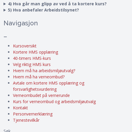
4) Hva går man glipp av ved å ta kortere kurs?
5) Hva anbefaler Arbeidstilsynet?
Navigasjon
–
Kursoversikt
Kortere HMS opplæring
40-timers HMS-kurs
Velg riktig HMS kurs
Hvem må ha arbeidsmiljøutvalg?
Hvem må ha verneombud?
Avtale om kortere HMS opplæring og
forsvarlighetsvurdering
Verneombudet på vernerunde
Kurs for verneombud og arbeidsmiljøutvalg
Kontakt
Personvernerklæring
Tjenestevilkår
Søk