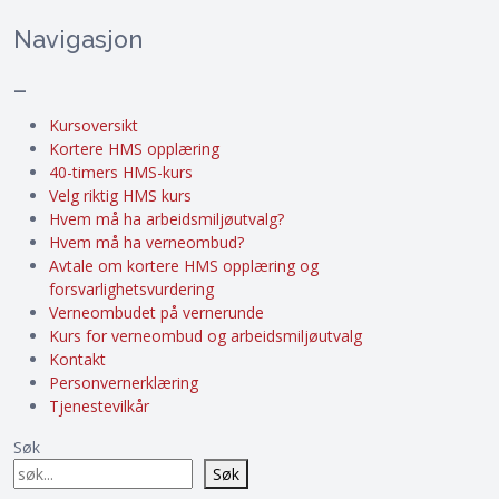
Navigasjon
–
Kursoversikt
Kortere HMS opplæring
40-timers HMS-kurs
Velg riktig HMS kurs
Hvem må ha arbeidsmiljøutvalg?
Hvem må ha verneombud?
Avtale om kortere HMS opplæring og
forsvarlighetsvurdering
Verneombudet på vernerunde
Kurs for verneombud og arbeidsmiljøutvalg
Kontakt
Personvernerklæring
Tjenestevilkår
Søk
Søk