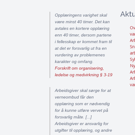
Aktu
Opplæringens varighet skal
være minst 40 timer. Det kan
Ov
avtales en kortere opplæring
va
enn 40 timer, dersom partene
Ar
i fellesskap er kommet fram til
Sn
at det er forsvarlig ut fra en
ar
vurdering av problemenes
Sy
karakter og omfang.
Ny
Forskrift om organisering,
Ar
ledelse og medvirkning § 3-19
Ar
va
Arbeidsgiver skal sørge for at
verneombud får den
opplæring som er nødvendig
for å kunne utføre vervet på
forsvarlig måte. [...]
Arbeidsgiver er ansvarlig for
utgifter til opplæring, og andre