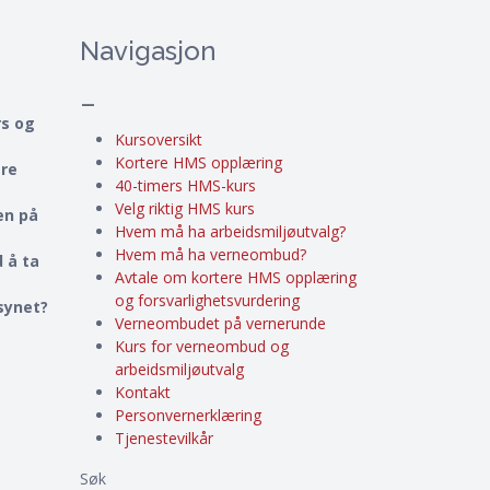
Navigasjon
–
rs og
Kursoversikt
Kortere HMS opplæring
ere
40-timers HMS-kurs
Velg riktig HMS kurs
en på
Hvem må ha arbeidsmiljøutvalg?
Hvem må ha verneombud?
 å ta
Avtale om kortere HMS opplæring
og forsvarlighetsvurdering
lsynet?
Verneombudet på vernerunde
Kurs for verneombud og
arbeidsmiljøutvalg
Kontakt
Personvernerklæring
Tjenestevilkår
Søk