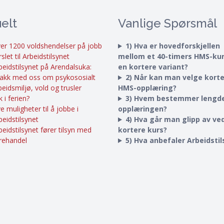
elt
Vanlige Spørsmål
er 1200 voldshendelser på jobb
1) Hva er hovedforskjellen
rslet til Arbeidstilsynet
mellom et 40-timers HMS-ku
beidstilsynet på Arendalsuka:
en kortere variant?
akk med oss om psykososialt
2) Når kan man velge kort
beidsmiljø, vold og trusler
HMS-opplæring?
k i ferien?
3) Hvem bestemmer lengd
e muligheter til å jobbe i
opplæringen?
beidstilsynet
4) Hva går man glipp av ved
beidstilsynet fører tilsyn med
kortere kurs?
rehandel
5) Hva anbefaler Arbeidsti