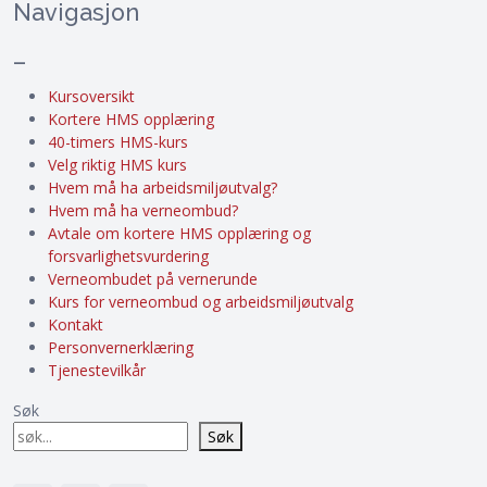
Navigasjon
–
Kursoversikt
Kortere HMS opplæring
40-timers HMS-kurs
Velg riktig HMS kurs
Hvem må ha arbeidsmiljøutvalg?
Hvem må ha verneombud?
Avtale om kortere HMS opplæring og
forsvarlighetsvurdering
Verneombudet på vernerunde
Kurs for verneombud og arbeidsmiljøutvalg
Kontakt
Personvernerklæring
Tjenestevilkår
Søk
Søk