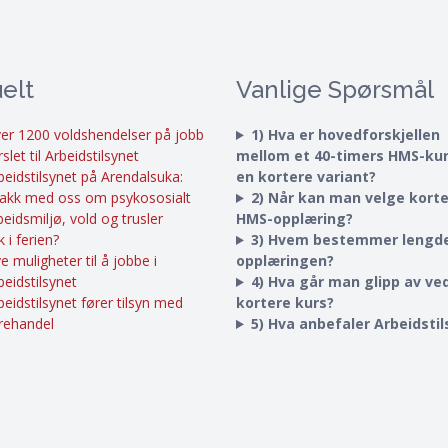
elt
Vanlige Spørsmål
er 1200 voldshendelser på jobb
1) Hva er hovedforskjellen
rslet til Arbeidstilsynet
mellom et 40-timers HMS-ku
beidstilsynet på Arendalsuka:
en kortere variant?
akk med oss om psykososialt
2) Når kan man velge kort
beidsmiljø, vold og trusler
HMS-opplæring?
k i ferien?
3) Hvem bestemmer lengd
e muligheter til å jobbe i
opplæringen?
beidstilsynet
4) Hva går man glipp av ved
beidstilsynet fører tilsyn med
kortere kurs?
rehandel
5) Hva anbefaler Arbeidsti