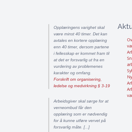
Aktu
Opplæringens varighet skal
være minst 40 timer. Det kan
Ov
avtales en kortere opplæring
va
enn 40 timer, dersom partene
Ar
i fellesskap er kommet fram til
Sn
at det er forsvarlig ut fra en
ar
vurdering av problemenes
Sy
karakter og omfang.
Ny
Forskrift om organisering,
Ar
ledelse og medvirkning § 3-19
Ar
va
Arbeidsgiver skal sørge for at
verneombud får den
opplæring som er nødvendig
for å kunne utføre vervet på
forsvarlig måte. [...]