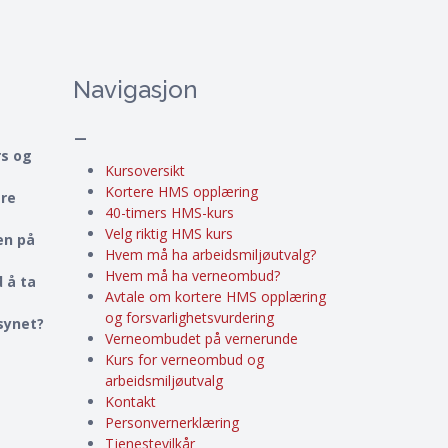
Navigasjon
–
rs og
Kursoversikt
Kortere HMS opplæring
ere
40-timers HMS-kurs
Velg riktig HMS kurs
en på
Hvem må ha arbeidsmiljøutvalg?
Hvem må ha verneombud?
 å ta
Avtale om kortere HMS opplæring
og forsvarlighetsvurdering
lsynet?
Verneombudet på vernerunde
Kurs for verneombud og
arbeidsmiljøutvalg
Kontakt
Personvernerklæring
Tjenestevilkår