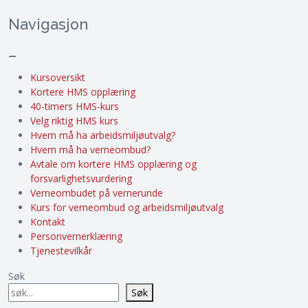
Navigasjon
–
Kursoversikt
Kortere HMS opplæring
40-timers HMS-kurs
Velg riktig HMS kurs
Hvem må ha arbeidsmiljøutvalg?
Hvem må ha verneombud?
Avtale om kortere HMS opplæring og
forsvarlighetsvurdering
Verneombudet på vernerunde
Kurs for verneombud og arbeidsmiljøutvalg
Kontakt
Personvernerklæring
Tjenestevilkår
Søk
Søk