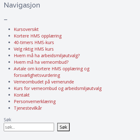
Navigasjon
–
Kursoversikt
Kortere HMS opplæring
40-timers HMS-kurs
Velg riktig HMS kurs
Hvem må ha arbeidsmiljøutvalg?
Hvem må ha verneombud?
Avtale om kortere HMS opplæring og
forsvarlighetsvurdering
Verneombudet på vernerunde
Kurs for verneombud og arbeidsmiljøutvalg
Kontakt
Personvernerklæring
Tjenestevilkår
Søk
Søk