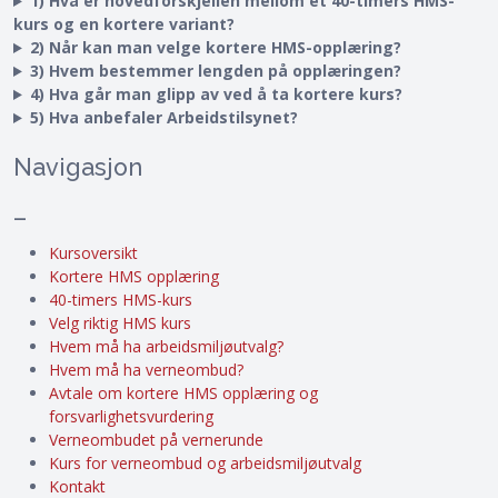
1) Hva er hovedforskjellen mellom et 40-timers HMS-
kurs og en kortere variant?
2) Når kan man velge kortere HMS-opplæring?
3) Hvem bestemmer lengden på opplæringen?
4) Hva går man glipp av ved å ta kortere kurs?
5) Hva anbefaler Arbeidstilsynet?
Navigasjon
–
Kursoversikt
Kortere HMS opplæring
40-timers HMS-kurs
Velg riktig HMS kurs
Hvem må ha arbeidsmiljøutvalg?
Hvem må ha verneombud?
Avtale om kortere HMS opplæring og
forsvarlighetsvurdering
Verneombudet på vernerunde
Kurs for verneombud og arbeidsmiljøutvalg
Kontakt