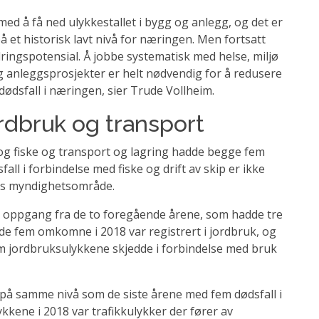
med å få ned ulykkestallet i bygg og anlegg, og det er
å et historisk lavt nivå for næringen. Men fortsatt
ingspotensial. Å jobbe systematisk med helse, miljø
og anleggsprosjekter er helt nødvendig for å redusere
ødsfall i næringen, sier Trude Vollheim.
rdbruk og transport
g fiske og transport og lagring hadde begge fem
all i forbindelse med fiske og drift av skip er ikke
ters myndighetsområde.
en oppgang fra de to foregående årene, som hadde tre
le de fem omkomne i 2018 var registrert i jordbruk, og
em jordbruksulykkene skjedde i forbindelse med bruk
r på samme nivå som de siste årene med fem dødsfall i
lykkene i 2018 var trafikkulykker der fører av