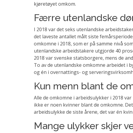
kjøretøyet omkom.
Færre utenlandske dør
I 2018 var det seks utenlandske arbeidstake
det laveste antallet målt siste femårsperiode
omkomne i 2018, som er på samme nivå som 20
utenlandske arbeidstakere utgjorde 40 pro
2018 var svenske statsborgere, mens de andr
To av de utenlandske omkomne arbeidet i bygg
og én i overnattings- og serveringsvirksomh
Kun menn blant de 
Alle de omkomne i arbeidsulykker i 2018 var 
ikke er noen kvinner blant de omkomne. Det
arbeidsulykke de siste årene, det var én kv
Mange ulykker skjer ve