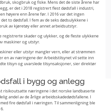
rdbruk, skogbruk og fiske. Mens det de siste årene har
g, er det i 2018 registrert flest dødsfall i industri,
men høyere enn årene før. I 2016 var det ingen
 det to dødsfall. I fem av de seks dødsulykkene i
bruk av kjøretøy eller annet arbeidsutstyr.
registrerte skader og ulykker, og de fleste ulykkene
av maskiner og utstyr.
maskiner eller utstyr mangler vern, eller at strømmen
 er en av næringene der Arbeidstilsynet vil sette inn
te tilsyn og uvarslede tilsynsaksjoner, sier direktør
sfall i bygg og anlegg
 risikoutsatte næringene i det norske landbaserte
delig andel av de årlige arbeidsskadedødsfallene. I
l, med fire dødsfall i næringen. Til sammenligning ble
16.