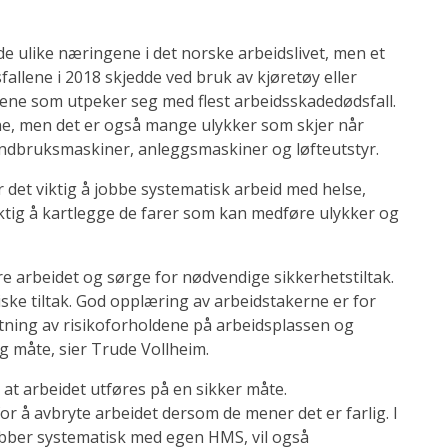
de ulike næringene i det norske arbeidslivet, men et
allene i 2018 skjedde ved bruk av kjøretøy eller
ngene som utpeker seg med flest arbeidsskadedødsfall.
ene, men det er også mange ulykker som skjer når
andbruksmaskiner, anleggsmaskiner og løfteutstyr.
r det viktig å jobbe systematisk arbeid med helse,
iktig å kartlegge de farer som kan medføre ulykker og
ere arbeidet og sørge for nødvendige sikkerhetstiltak.
ske tiltak. God opplæring av arbeidstakerne er for
atning av risikoforholdene på arbeidsplassen og
g måte, sier Trude Vollheim.
 at arbeidet utføres på en sikker måte.
or å avbryte arbeidet dersom de mener det er farlig. I
 jobber systematisk med egen HMS, vil også