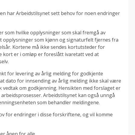
n har Arbeidstilsynet sett behov for noen endringer
 som hvilke opplysninger som skal fremgå av
at opplysninger som kjønn og signaturfelt fjernes fra
elsår. Kortene må ikke sendes kortutsteder for
 kort er i omløp er foreslått ivaretatt ved at
selv.
nkt for levering av årlig melding for godkjente
t dato for innsending av årlig melding ikke skal være
k vedtak om godkjenning. Hensikten med forslaget er
 arbeidsprosesser. Arbeidstilsynet kan også unngå
kjenningsenheten som behandler meldingene.
ov for endringer i disse forskriftene, og vil komme
er åpen for alle.