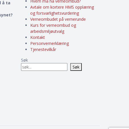
Hvem må ha verneombud?
 å ta
Avtale om kortere HMS opplæring
og forsvarlighetsvurdering
lsynet?
Verneombudet på vernerunde
Kurs for verneombud og
arbeidsmiljøutvalg
Kontakt
Personvernerklæring
Tjenestevilkår
Søk
Søk