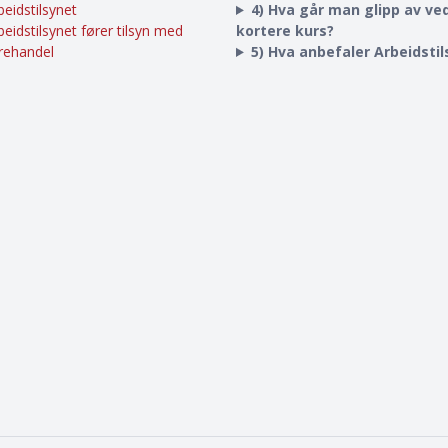
beidstilsynet
4) Hva går man glipp av ved
beidstilsynet fører tilsyn med
kortere kurs?
rehandel
5) Hva anbefaler Arbeidsti