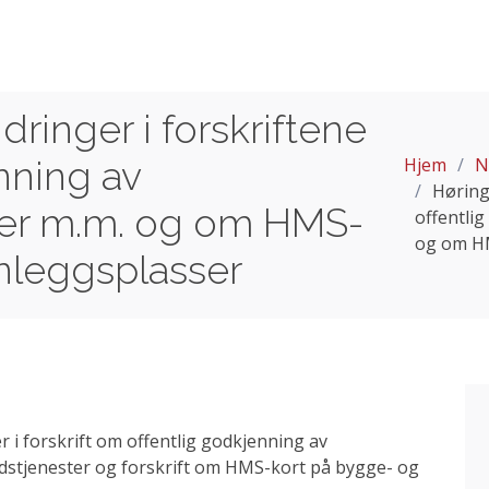
ndringer i forskriftene
nning av
Hjem
N
Høring:
er m.m. og om HMS-
offentli
og om HM
nleggsplasser
er i forskrift om offentlig godkjenning av
dstjenester og forskrift om HMS-kort på bygge- og