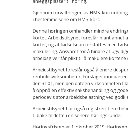
anleggsplasser til høring.
Gjennom forvaltningen av HMS-kortordninge
i bestemmelsene om HMS-kort.
Denne høringen omhandler mindre endringer
kortet. Arbeidstilsynet foreslår blant annet 
kortet, og at fødselsdato erstattes med føds
makulering. Ansvaret for å hindre at ugyldige
arbeidsgiver får plikt til å makulere kortene 
Arbeidstilsynet foreslår også å endre tidspu
renholdsvirksomheter. Forslaget innebærer a
den 31.01, men den datoen virksomheten fik
å oppnå en effektiv saksbehandling og gode
periodevis stor arbeidsbelastning ved god
Arbeidstilsynet har også registrert flere beh
tilbake til dette i en senere høringsrunde.
Høringsfristen er 1. oktober 2019. Høringen 