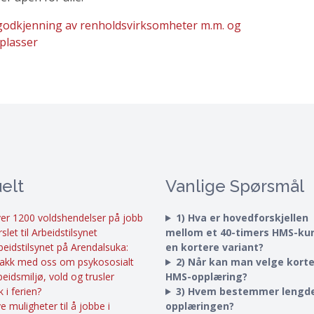
ig godkjenning av renholdsvirksomheter m.m. og
plasser
elt
Vanlige Spørsmål
er 1200 voldshendelser på jobb
1) Hva er hovedforskjellen
rslet til Arbeidstilsynet
mellom et 40-timers HMS-ku
beidstilsynet på Arendalsuka:
en kortere variant?
akk med oss om psykososialt
2) Når kan man velge kort
beidsmiljø, vold og trusler
HMS-opplæring?
k i ferien?
3) Hvem bestemmer lengd
e muligheter til å jobbe i
opplæringen?