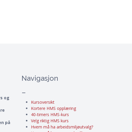
Navigasjon
–
rs og
Kursoversikt
Kortere HMS opplæring
ere
40-timers HMS-kurs
Velg riktig HMS kurs
en på
Hvem må ha arbeidsmiljøutvalg?