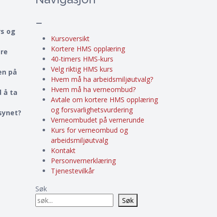
–
rs og
Kursoversikt
Kortere HMS opplæring
ere
40-timers HMS-kurs
Velg riktig HMS kurs
en på
Hvem må ha arbeidsmiljøutvalg?
Hvem må ha verneombud?
 å ta
Avtale om kortere HMS opplæring
og forsvarlighetsvurdering
lsynet?
Verneombudet på vernerunde
Kurs for verneombud og
arbeidsmiljøutvalg
Kontakt
Personvernerklæring
Tjenestevilkår
Søk
Søk