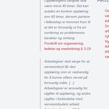
Opplæringens varighet skal
være minst 40 timer. Det kan
Ov
avtales en kortere opplæring
va
enn 40 timer, dersom partene
Ar
i fellesskap er kommet fram til
Sn
at det er forsvarlig ut fra en
ar
vurdering av problemenes
Sy
karakter og omfang.
Ny
Forskrift om organisering,
Ar
ledelse og medvirkning § 3-19
Ar
va
Arbeidsgiver skal sørge for at
verneombud får den
opplæring som er nødvendig
for å kunne utføre vervet på
forsvarlig måte. [...]
Arbeidsgiver er ansvarlig for
utgifter til opplæring, og andre
utgifter i forbindelse med
verneombudets arbeid.