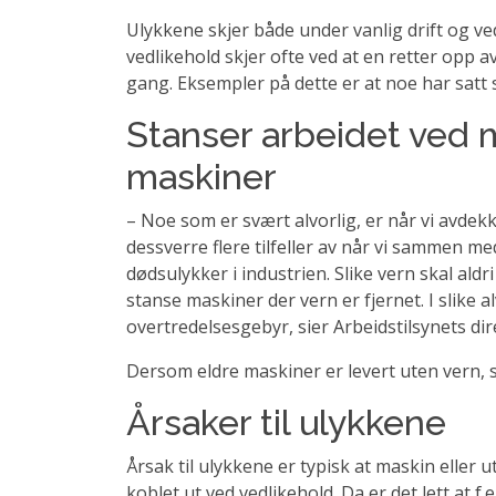
Ulykkene skjer både under vanlig drift og ved
vedlikehold skjer ofte ved at en retter opp 
gang. Eksempler på dette er at noe har satt 
Stanser arbeidet ved
maskiner
– Noe som er svært alvorlig, er når vi avdekke
dessverre flere tilfeller av når vi sammen me
dødsulykker i industrien. Slike vern skal ald
stanse maskiner der vern er fjernet. I slike a
overtredelsesgebyr, sier Arbeidstilsynets di
Dersom eldre maskiner er levert uten vern, 
Årsaker til ulykkene
Årsak til ulykkene er typisk at maskin eller 
koblet ut ved vedlikehold. Da er det lett at 