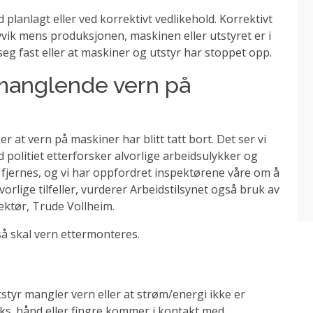
 planlagt eller ved korrektivt vedlikehold. Korrektivt
avvik mens produksjonen, maskinen eller utstyret er i
seg fast eller at maskiner og utstyr har stoppet opp.
 manglende vern på
r at vern på maskiner har blitt tatt bort. Det ser vi
d politiet etterforsker alvorlige arbeidsulykker og
ri fjernes, og vi har oppfordret inspektørene våre om å
lvorlige tilfeller, vurderer Arbeidstilsynet også bruk av
rektør, Trude Vollheim.
så skal vern ettermonteres.
utstyr mangler vern eller at strøm/energi ikke er
f.eks. hånd eller fingre kommer i kontakt med