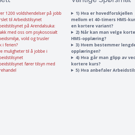
er 1200 voldshendelser på jobb
1) Hva er hovedforskjellen
rslet til Arbeidstilsynet
mellom et 40-timers HMS-ku
beidstilsynet på Arendalsuka:
en kortere variant?
akk med oss om psykososialt
2) Når kan man velge kort
beidsmiljø, vold og trusler
HMS-opplæring?
k i ferien?
3) Hvem bestemmer lengd
e muligheter til å jobbe i
opplæringen?
beidstilsynet
4) Hva går man glipp av ved
beidstilsynet fører tilsyn med
kortere kurs?
rehandel
5) Hva anbefaler Arbeidsti