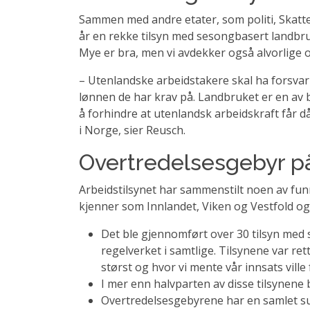
Sammen med andre etater, som politi, Skatt
år en rekke tilsyn med sesongbasert landbruk
Mye er bra, men vi avdekker også alvorlige 
– Utenlandske arbeidstakere skal ha forsvar
lønnen de har krav på. Landbruket er en av 
å forhindre at utenlandsk arbeidskraft får d
i Norge, sier Reusch.
Overtredelsesgebyr på
Arbeidstilsynet har sammenstilt noen av funne
kjenner som Innlandet, Viken og Vestfold og
Det ble gjennomført over 30 tilsyn med 
regelverket i samtlige. Tilsynene var r
størst og hvor vi mente vår innsats ville 
I mer enn halvparten av disse tilsynene
Overtredelsesgebyrene har en samlet sum