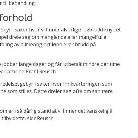
 til behandling.
oforhold
byr i saker hvor vi finner alvorlige lovbrudd knyttet
sempel dreie seg om manglende eller mangelfulle
aling av allmenngjort lønn eller brudd på
ne jobber lange dager og får utbetalt mindre per time
er Cathrine Prahl Reusch.
tredelsesgebyr i saker hvor innkvarteringen som
ne som stilles. Dette dreier seg ofte om sanitære
som er i så dårlig stand at vi finner det vanskelig å
ilby dette, sier Reusch.