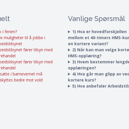
elt
Vanlige Spørsmål
k i ferien?
1) Hva er hovedforskjellen
e muligheter til å jobbe i
mellom et 40-timers HMS-ku
beidstilsynet
en kortere variant?
beidstilsynet fører tilsyn med
2) Når kan man velge kort
rehandel
HMS-opplæring?
beidstilsynet fører tilsyn med
3) Hvem bestemmer lengd
rehandel
opplæringen?
satte i barnevernet må
4) Hva går man glipp av ved
skyttes bedre mot vold
kortere kurs?
5) Hva anbefaler Arbeidsti