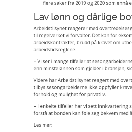
flere saker fra 2019 og 2020 som ennå er
Lav lønn og dårlige b
Arbeidstilsynet reagerer med overtredelsesge
til regelverket vi forvalter. Det kan for ek
arbeidskontrakter, brudd på kravet om utbet
arbeidstidsreglene.
– Vi ser i mange tilfeller at sesongarbeider
enn minstelønnen som gjelder i bransjen, si
Videre har Arbeidstilsynet reagert med over
tilbys sesongarbeiderne ikke oppfyller krave
forhold og mulighet for privatliv.
– I enkelte tilfeller har vi sett innkvartering 
forstå at bonden kan føle seg bekvem med å t
Les mer: