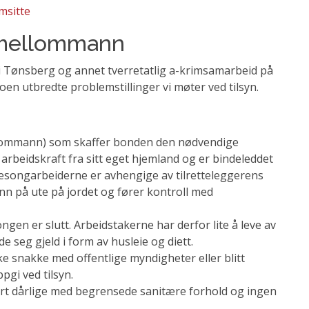
msitte
 mellommann
 i Tønsberg og annet tverretatlig a-krimsamarbeid på
oen utbredte problemstillinger vi møter ved tilsyn.
mellommann) som skaffer bonden den nødvendige
 arbeidskraft fra sitt eget hjemland og er bindeleddet
songarbeiderne er avhengige av tilretteleggerens
nn på ute på jordet og fører kontroll med
en er slutt. Arbeidstakerne har derfor lite å leve av
e seg gjeld i form av husleie og diett.
ke snakke med offentlige myndigheter eller blitt
pgi ved tilsyn.
ært dårlige med begrensede sanitære forhold og ingen