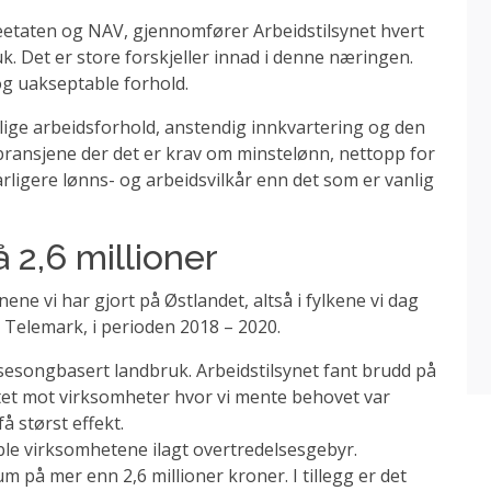
eetaten og NAV, gjennomfører Arbeidstilsynet hvert
. Det er store forskjeller innad i denne næringen.
og uakseptable forhold.
lige arbeidsforhold, anstendig innkvartering og den
bransjene der det er krav om minstelønn, nettopp for
årligere lønns- og arbeidsvilkår enn det som er vanlig
 2,6 millioner
ne vi har gjort på Østlandet, altså i fylkene vi dag
 Telemark, i perioden 2018 – 2020.
sesongbasert landbruk. Arbeidstilsynet fant brudd på
ettet mot virksomheter hvor vi mente behovet var
få størst effekt.
 ble virksomhetene ilagt overtredelsesgebyr.
 på mer enn 2,6 millioner kroner. I tillegg er det