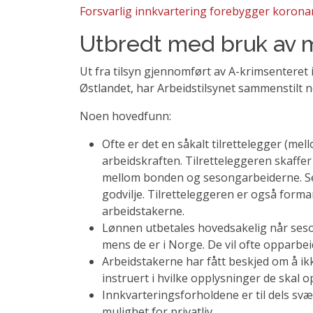
Forsvarlig innkvartering forebygger korona
Utbredt med bruk av
Ut fra tilsyn gjennomført av A-krimsenteret
Østlandet, har Arbeidstilsynet sammenstilt n
Noen hovedfunn:
Ofte er det en såkalt tilrettelegger (
arbeidskraften. Tilretteleggeren skaffer
mellom bonden og sesongarbeiderne. Se
godvilje. Tilretteleggeren er også forma
arbeidstakerne.
Lønnen utbetales hovedsakelig når sesong
mens de er i Norge. De vil ofte opparbeid
Arbeidstakerne har fått beskjed om å ik
instruert i hvilke opplysninger de skal op
Innkvarteringsforholdene er til dels sv
mulighet for privatliv.