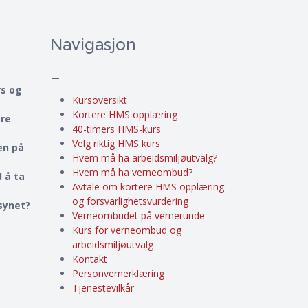
Navigasjon
–
rs og
Kursoversikt
Kortere HMS opplæring
ere
40-timers HMS-kurs
Velg riktig HMS kurs
en på
Hvem må ha arbeidsmiljøutvalg?
Hvem må ha verneombud?
 å ta
Avtale om kortere HMS opplæring
og forsvarlighetsvurdering
lsynet?
Verneombudet på vernerunde
Kurs for verneombud og
arbeidsmiljøutvalg
Kontakt
Personvernerklæring
Tjenestevilkår