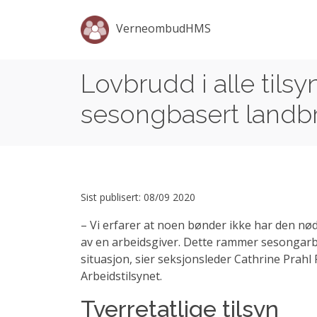
VerneombudHMS
Lovbrudd i alle tils
sesongbasert landb
Sist publisert: 08/09 2020
– Vi erfarer at noen bønder ikke har den n
av en arbeidsgiver. Dette rammer sesongarb
situasjon, sier seksjonsleder Cathrine Prahl 
Arbeidstilsynet.
Tverretatlige tilsyn