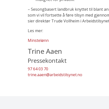
– Sesongbasert landbruk knyttet til blant a
som vi vil fortsette å føre tilsyn med gjenn
sier direktør Trude Vollheim i Arbeidstilsynet
Les mer:
Minstelønn
Trine Aaen
Pressekontakt
97 64 03 70
trine.aaen@arbeidstilsynet.no