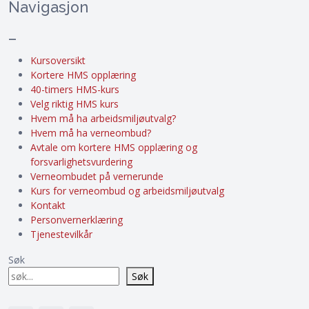
Navigasjon
–
Kursoversikt
Kortere HMS opplæring
40-timers HMS-kurs
Velg riktig HMS kurs
Hvem må ha arbeidsmiljøutvalg?
Hvem må ha verneombud?
Avtale om kortere HMS opplæring og
forsvarlighetsvurdering
Verneombudet på vernerunde
Kurs for verneombud og arbeidsmiljøutvalg
Kontakt
Personvernerklæring
Tjenestevilkår
Søk
Søk