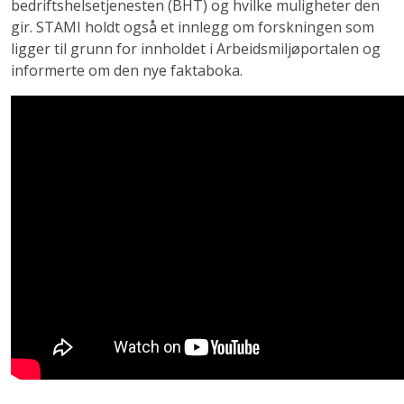
bedriftshelsetjenesten (BHT) og hvilke muligheter den
gir. STAMI holdt også et innlegg om forskningen som
ligger til grunn for innholdet i Arbeidsmiljøportalen og
informerte om den nye faktaboka.