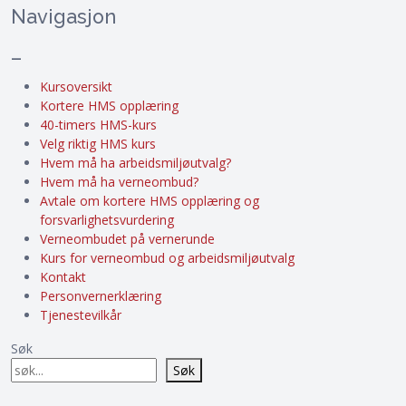
Navigasjon
–
Kursoversikt
Kortere HMS opplæring
40-timers HMS-kurs
Velg riktig HMS kurs
Hvem må ha arbeidsmiljøutvalg?
Hvem må ha verneombud?
Avtale om kortere HMS opplæring og
forsvarlighetsvurdering
Verneombudet på vernerunde
Kurs for verneombud og arbeidsmiljøutvalg
Kontakt
Personvernerklæring
Tjenestevilkår
Søk
Søk