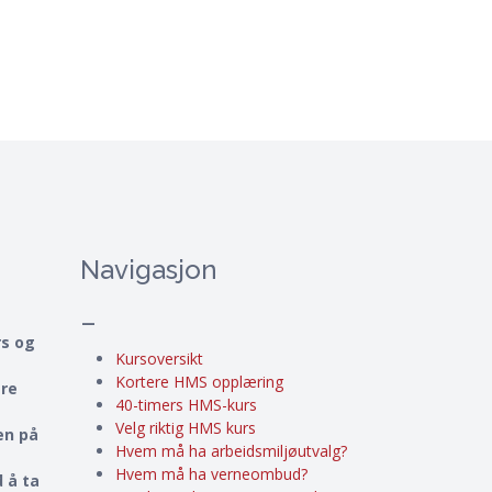
Navigasjon
–
rs og
Kursoversikt
Kortere HMS opplæring
ere
40-timers HMS-kurs
Velg riktig HMS kurs
en på
Hvem må ha arbeidsmiljøutvalg?
Hvem må ha verneombud?
 å ta