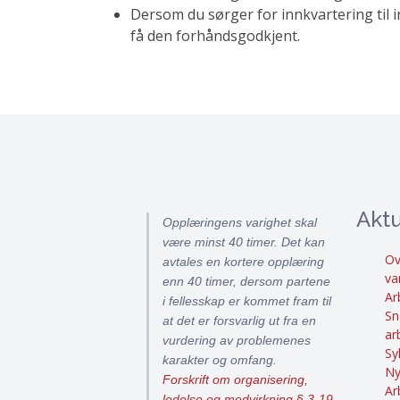
Dersom du sørger for innkvartering til 
få den forhåndsgodkjent.
Aktu
Opplæringens varighet skal
være minst 40 timer. Det kan
Ov
avtales en kortere opplæring
va
enn 40 timer, dersom partene
Ar
i fellesskap er kommet fram til
Sn
at det er forsvarlig ut fra en
ar
vurdering av problemenes
Sy
karakter og omfang.
Ny
Forskrift om organisering,
Ar
ledelse og medvirkning § 3-19