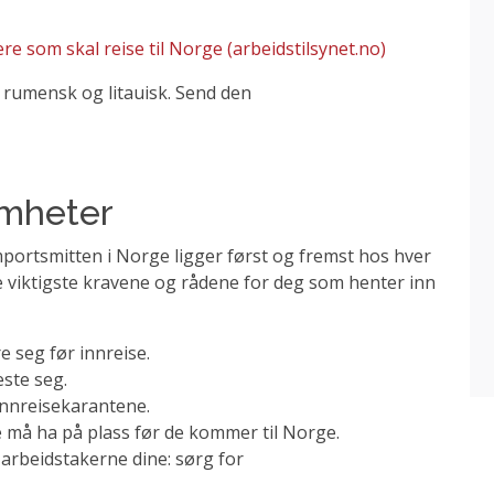
 som skal reise til Norge (arbeidstilsynet.no)
, rumensk og litauisk. Send den
omheter
mportsmitten i Norge ligger først og fremst hos hver
e viktigste kravene og rådene for deg som henter inn
:
e seg før innreise.
este seg.
innreisekarantene.
 må ha på plass før de kommer til Norge.
arbeidstakerne dine: sørg for