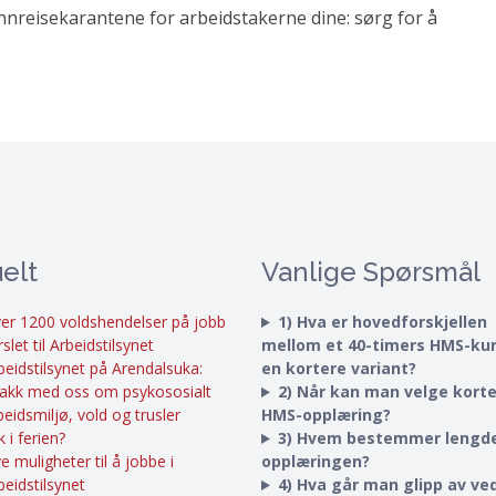
innreisekarantene for arbeidstakerne dine: sørg for å
elt
Vanlige Spørsmål
er 1200 voldshendelser på jobb
1) Hva er hovedforskjellen
rslet til Arbeidstilsynet
mellom et 40-timers HMS-ku
beidstilsynet på Arendalsuka:
en kortere variant?
akk med oss om psykososialt
2) Når kan man velge kort
beidsmiljø, vold og trusler
HMS-opplæring?
k i ferien?
3) Hvem bestemmer lengd
e muligheter til å jobbe i
opplæringen?
beidstilsynet
4) Hva går man glipp av ved