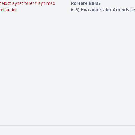
beidstilsynet fører tilsyn med
kortere kurs?
rehandel
5) Hva anbefaler Arbeidsti