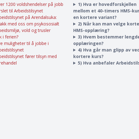
er 1200 voldshendelser på jobb
1) Hva er hovedforskjellen
rslet til Arbeidstilsynet
mellom et 40-timers HMS-ku
beidstilsynet på Arendalsuka:
en kortere variant?
akk med oss om psykososialt
2) Når kan man velge kort
beidsmiljø, vold og trusler
HMS-opplæring?
k i ferien?
3) Hvem bestemmer lengd
e muligheter til å jobbe i
opplæringen?
beidstilsynet
4) Hva går man glipp av ved
beidstilsynet fører tilsyn med
kortere kurs?
rehandel
5) Hva anbefaler Arbeidsti