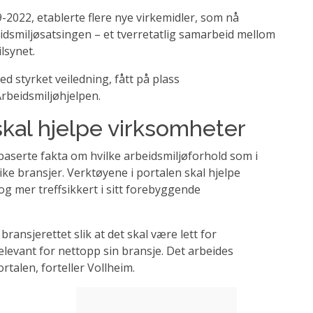
-2022, etablerte flere nye virkemidler, som nå
beidsmiljøsatsingen – et tverretatlig samarbeid mellom
lsynet.
ed styrket veiledning, fått på plass
Arbeidsmiljøhjelpen.
skal hjelpe virksomheter
aserte fakta om hvilke arbeidsmiljøforhold som i
ulike bransjer. Verktøyene i portalen skal hjelpe
g mer treffsikkert i sitt forebyggende
bransjerettet slik at det skal være lett for
levant for nettopp sin bransje. Det arbeides
rtalen, forteller Vollheim.