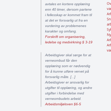
Ov
avtales en kortere opplæring
va
enn 40 timer, dersom partene
Ar
i fellesskap er kommet fram til
Sn
at det er forsvarlig ut fra en
ar
vurdering av problemenes
Sy
karakter og omfang.
Ny
Forskrift om organisering,
Ar
ledelse og medvirkning § 3-19
Ar
va
Arbeidsgiver skal sørge for at
verneombud får den
opplæring som er nødvendig
for å kunne utføre vervet på
forsvarlig måte. [...]
Arbeidsgiver er ansvarlig for
utgifter til opplæring, og andre
utgifter i forbindelse med
verneombudets arbeid.
Arbeidsmiljøloven §6-5