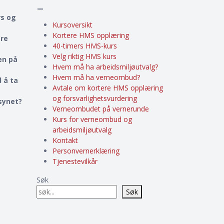
–
rs og
Kursoversikt
Kortere HMS opplæring
ere
40-timers HMS-kurs
Velg riktig HMS kurs
en på
Hvem må ha arbeidsmiljøutvalg?
Hvem må ha verneombud?
 å ta
Avtale om kortere HMS opplæring
og forsvarlighetsvurdering
lsynet?
Verneombudet på vernerunde
Kurs for verneombud og
arbeidsmiljøutvalg
Kontakt
Personvernerklæring
Tjenestevilkår
Søk
Søk