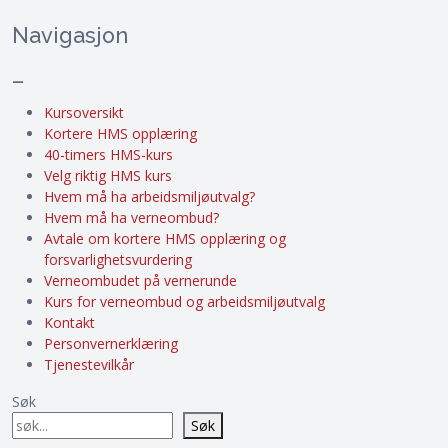
Navigasjon
–
Kursoversikt
Kortere HMS opplæring
40-timers HMS-kurs
Velg riktig HMS kurs
Hvem må ha arbeidsmiljøutvalg?
Hvem må ha verneombud?
Avtale om kortere HMS opplæring og
forsvarlighetsvurdering
Verneombudet på vernerunde
Kurs for verneombud og arbeidsmiljøutvalg
Kontakt
Personvernerklæring
Tjenestevilkår
Søk
Søk