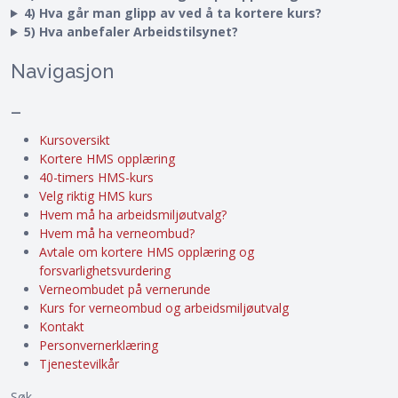
4) Hva går man glipp av ved å ta kortere kurs?
5) Hva anbefaler Arbeidstilsynet?
Navigasjon
–
Kursoversikt
Kortere HMS opplæring
40-timers HMS-kurs
Velg riktig HMS kurs
Hvem må ha arbeidsmiljøutvalg?
Hvem må ha verneombud?
Avtale om kortere HMS opplæring og
forsvarlighetsvurdering
Verneombudet på vernerunde
Kurs for verneombud og arbeidsmiljøutvalg
Kontakt
Personvernerklæring
Tjenestevilkår
Søk