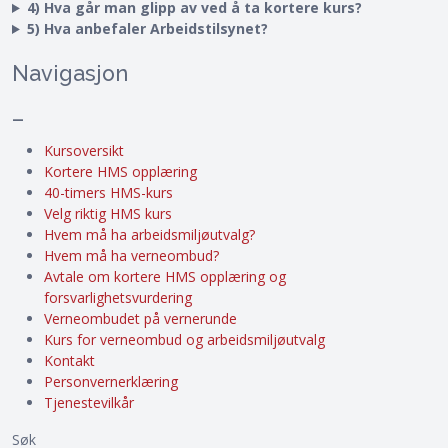
4) Hva går man glipp av ved å ta kortere kurs?
5) Hva anbefaler Arbeidstilsynet?
Navigasjon
–
Kursoversikt
Kortere HMS opplæring
40-timers HMS-kurs
Velg riktig HMS kurs
Hvem må ha arbeidsmiljøutvalg?
Hvem må ha verneombud?
Avtale om kortere HMS opplæring og
forsvarlighetsvurdering
Verneombudet på vernerunde
Kurs for verneombud og arbeidsmiljøutvalg
Kontakt
Personvernerklæring
Tjenestevilkår
Søk