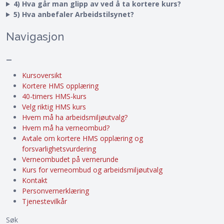
4) Hva går man glipp av ved å ta kortere kurs?
5) Hva anbefaler Arbeidstilsynet?
Navigasjon
–
Kursoversikt
Kortere HMS opplæring
40-timers HMS-kurs
Velg riktig HMS kurs
Hvem må ha arbeidsmiljøutvalg?
Hvem må ha verneombud?
Avtale om kortere HMS opplæring og
forsvarlighetsvurdering
Verneombudet på vernerunde
Kurs for verneombud og arbeidsmiljøutvalg
Kontakt
Personvernerklæring
Tjenestevilkår
Søk