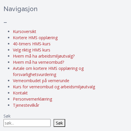
Navigasjon
–
Kursoversikt
Kortere HMS opplæring
40-timers HMS-kurs
Velg riktig HMS kurs
Hvem må ha arbeidsmiljøutvalg?
Hvem må ha verneombud?
Avtale om kortere HMS opplæring og
forsvarlighetsvurdering
Verneombudet på vernerunde
Kurs for verneombud og arbeidsmiljøutvalg
Kontakt
Personvernerklæring
Tjenestevilkår
Søk
Søk