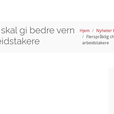
 skal gi bedre vern
Hjem
Nyheter f
Flerspråklig c
eidstakere
arbeidstakere