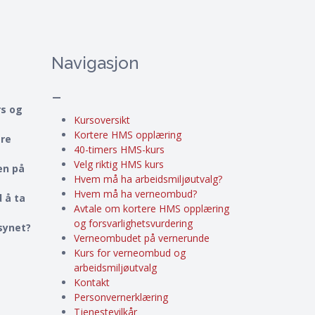
Navigasjon
–
rs og
Kursoversikt
Kortere HMS opplæring
ere
40-timers HMS-kurs
Velg riktig HMS kurs
en på
Hvem må ha arbeidsmiljøutvalg?
Hvem må ha verneombud?
 å ta
Avtale om kortere HMS opplæring
og forsvarlighetsvurdering
lsynet?
Verneombudet på vernerunde
Kurs for verneombud og
arbeidsmiljøutvalg
Kontakt
Personvernerklæring
Tjenestevilkår