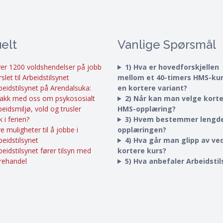
elt
Vanlige Spørsmål
er 1200 voldshendelser på jobb
1) Hva er hovedforskjellen
rslet til Arbeidstilsynet
mellom et 40-timers HMS-ku
beidstilsynet på Arendalsuka:
en kortere variant?
akk med oss om psykososialt
2) Når kan man velge kort
beidsmiljø, vold og trusler
HMS-opplæring?
k i ferien?
3) Hvem bestemmer lengd
e muligheter til å jobbe i
opplæringen?
beidstilsynet
4) Hva går man glipp av ved
beidstilsynet fører tilsyn med
kortere kurs?
rehandel
5) Hva anbefaler Arbeidsti