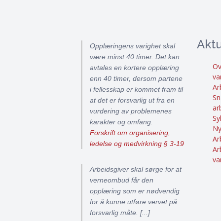
Aktu
Opplæringens varighet skal
være minst 40 timer. Det kan
Ov
avtales en kortere opplæring
va
enn 40 timer, dersom partene
Ar
i fellesskap er kommet fram til
Sn
at det er forsvarlig ut fra en
ar
vurdering av problemenes
Sy
karakter og omfang.
Ny
Forskrift om organisering,
Ar
ledelse og medvirkning § 3-19
Ar
va
Arbeidsgiver skal sørge for at
verneombud får den
opplæring som er nødvendig
for å kunne utføre vervet på
forsvarlig måte. [...]