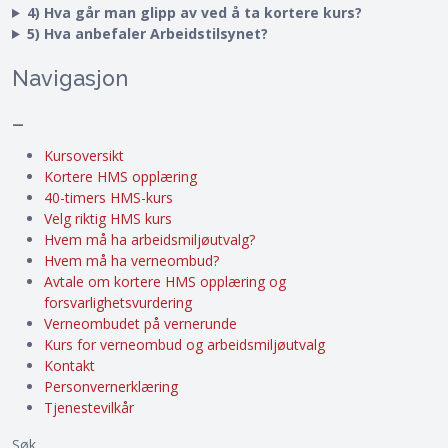
4) Hva går man glipp av ved å ta kortere kurs?
5) Hva anbefaler Arbeidstilsynet?
Navigasjon
–
Kursoversikt
Kortere HMS opplæring
40-timers HMS-kurs
Velg riktig HMS kurs
Hvem må ha arbeidsmiljøutvalg?
Hvem må ha verneombud?
Avtale om kortere HMS opplæring og
forsvarlighetsvurdering
Verneombudet på vernerunde
Kurs for verneombud og arbeidsmiljøutvalg
Kontakt
Personvernerklæring
Tjenestevilkår
Søk