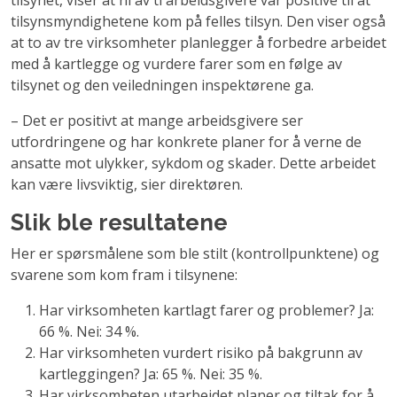
tilsynet, viser at ni av ti arbeidsgivere var positive til at
tilsynsmyndighetene kom på felles tilsyn. Den viser også
at to av tre virksomheter planlegger å forbedre arbeidet
med å kartlegge og vurdere farer som en følge av
tilsynet og den veiledningen inspektørene ga.
– Det er positivt at mange arbeidsgivere ser
utfordringene og har konkrete planer for å verne de
ansatte mot ulykker, sykdom og skader. Dette arbeidet
kan være livsviktig, sier direktøren.
Slik ble resultatene
Her er spørsmålene som ble stilt (kontrollpunktene) og
svarene som kom fram i tilsynene:
Har virksomheten kartlagt farer og problemer? Ja:
66 %. Nei: 34 %.
Har virksomheten vurdert risiko på bakgrunn av
kartleggingen? Ja: 65 %. Nei: 35 %.
Har virksomheten utarbeidet planer og tiltak for å