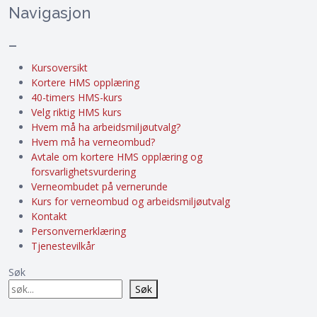
Navigasjon
–
Kursoversikt
Kortere HMS opplæring
40-timers HMS-kurs
Velg riktig HMS kurs
Hvem må ha arbeidsmiljøutvalg?
Hvem må ha verneombud?
Avtale om kortere HMS opplæring og
forsvarlighetsvurdering
Verneombudet på vernerunde
Kurs for verneombud og arbeidsmiljøutvalg
Kontakt
Personvernerklæring
Tjenestevilkår
Søk
Søk