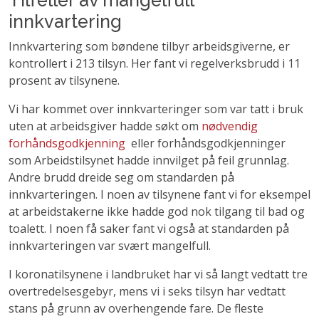
Tilfeller av mangelfull
innkvartering
Innkvartering som bøndene tilbyr arbeidsgiverne, er
kontrollert i 213 tilsyn. Her fant vi regelverksbrudd i 11
prosent av tilsynene.
Vi har kommet over innkvarteringer som var tatt i bruk
uten at arbeidsgiver hadde søkt om
nødvendig
forhåndsgodkjenning
eller forhåndsgodkjenninger
som Arbeidstilsynet hadde innvilget på feil grunnlag.
Andre brudd dreide seg om standarden på
innkvarteringen. I noen av tilsynene fant vi for eksempel
at arbeidstakerne ikke hadde god nok tilgang til bad og
toalett. I noen få saker fant vi også at standarden på
innkvarteringen var svært mangelfull.
I koronatilsynene i landbruket har vi så langt vedtatt tre
overtredelsesgebyr, mens vi i seks tilsyn har vedtatt
stans på grunn av overhengende fare. De fleste