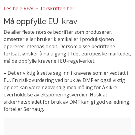
Les hele REACH-forskriften her
Må oppfylle EU-krav
De aller fleste norske bedrifter som produserer,
omsetter eller b
ruker
kjemikalier i produksjon
en
opererer internasjonalt. Dersom disse bedriftene
fortsatt ønsker å ha tilgang til det europeiske markedet,
må de oppfylle kravene i EU-regelverket.
–
Det er viktig å sette seg inn i kravene som er vedtatt i
EU
.
En r
isikovurdering ved bruk av DMF
er også viktig
og det kan være nødvendig med måling for å sikre
overholdelse av eksponeringsverdier
.
Husk
at
sikkerhetsbladet
for bruk av DMF
kan
gi god veiledning,
forteller Sørhaug.