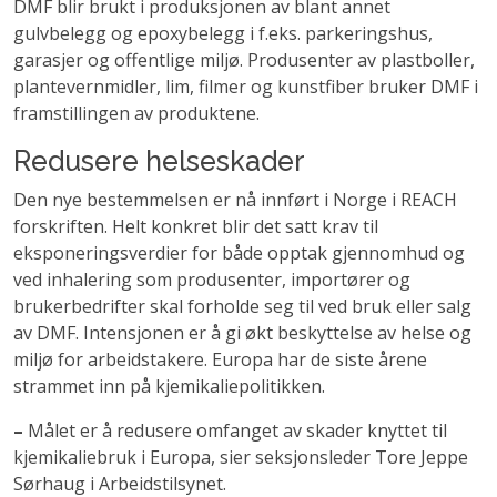
DMF
b
lir brukt
i
produksjon
e
n av blant annet
gulvbelegg
og
e
poxybelegg
i
f.eks.
parkeringshus
,
garasjer og offentlige miljø
.
Produsenter av
plast
boller,
plantevernmidler, lim, filmer og
kunstfiber
bruker DMF
i
framstillingen av produktene
.
Redusere helseskader
Den nye bestemmelsen
e
r nå
innført i Norge
i
REACH
forskriften
.
Helt konkret blir det satt krav til
eksponeringsverdier
for både opptak gjennomhud og
ved inhalering som produsenter
, import
ø
rer og
brukerbedrifter
skal
forholde seg til ved bruk eller salg
av DMF.
Intensjonen
er å
gi økt beskyttelse av helse og
miljø
for arbeidstakere
.
Europa
har d
e siste årene
strammet inn på
kjemikaliepolitikken
.
–
Målet er å redusere
omfanget av skader knytte
t
til
kjemikaliebruk i Europa
, sier
seksjonsleder Tore Jeppe
Sørhaug i Arbeidstilsynet
.