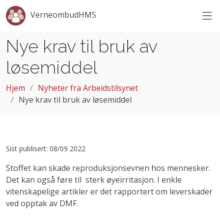
VerneombudHMS
Nye krav til bruk av
løsemiddel
Hjem
Nyheter fra Arbeidstilsynet
Nye krav til bruk av løsemiddel
Sist publisert: 08/09 2022
Stoffet
kan ska
de reproduksjonsevne
n hos
mennesker
.
Det kan
også føre
til
sterk
øyeirritasjon
.
I enkle
vitenskapelig
e
artikler er det rapportert om leverskader
ved opptak
av DMF
.