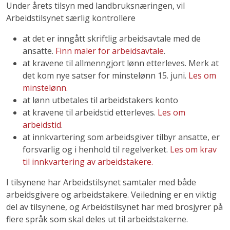
Under årets tilsyn med landbruksnæringen, vil
Arbeidstilsynet særlig kontrollere
at det er inngått skriftlig arbeidsavtale med de
ansatte.
Finn maler for arbeidsavtale
.
at kravene til allmenngjort lønn etterleves. Merk at
det kom nye satser for minstelønn 15. juni.
Les om
minstelønn.
at lønn utbetales til arbeidstakers konto
at kravene til arbeidstid etterleves.
Les om
arbeidstid
.
at innkvartering som arbeidsgiver tilbyr ansatte, er
forsvarlig og i henhold til regelverket.
Les om krav
til innkvartering av arbeidstakere.
I tilsynene har Arbeidstilsynet samtaler med både
arbeidsgivere og arbeidstakere. Veiledning er en viktig
del av tilsynene, og Arbeidstilsynet har med brosjyrer på
flere språk som skal deles ut til arbeidstakerne.